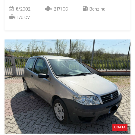
6/2002
2171 CC
Benzina
170 CV
USATA