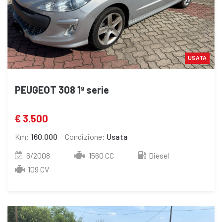
USATA
PEUGEOT 308 1ª serie
€ 3.500
Km:
160.000
Condizione:
Usata
6/2008
1560 CC
Diesel
109 CV