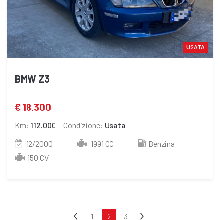
USATA
BMW Z3
€ 18.300
Km:
112.000
Condizione:
Usata
12/2000
1991 CC
Benzina
150 CV
1
2
3