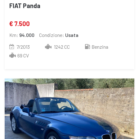
FIAT Panda
€ 7.500
Km:
94.000
Condizione:
Usata
7/2013
1242 CC
Benzina
69 CV