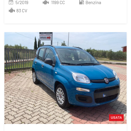
5/2019
1199 CC
Benzina
83 CV
USATA